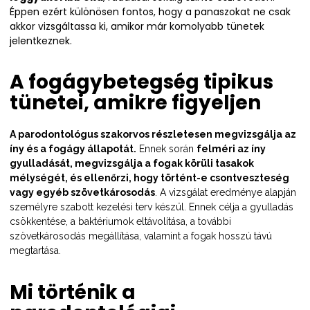
Éppen ezért különösen fontos, hogy a panaszokat ne csak
akkor vizsgáltassa ki, amikor már komolyabb tünetek
jelentkeznek.
A fogágybetegség tipikus
tünetei, amikre figyeljen
A parodontológus szakorvos részletesen megvizsgálja az
íny és a fogágy állapotát.
Ennek során
felméri az íny
gyulladását, megvizsgálja a fogak körüli tasakok
mélységét, és ellenőrzi, hogy történt-e csontveszteség
vagy egyéb szövetkárosodás
. A vizsgálat eredménye alapján
személyre szabott kezelési terv készül. Ennek célja a gyulladás
csökkentése, a baktériumok eltávolítása, a további
szövetkárosodás megállítása, valamint a fogak hosszú távú
megtartása.
Mi történik a