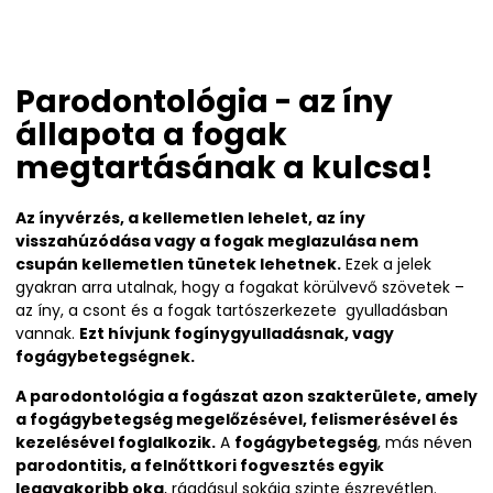
Parodontológia - az íny
állapota a fogak
megtartásának a kulcsa!
Az ínyvérzés, a kellemetlen lehelet, az íny
visszahúzódása vagy a fogak meglazulása nem
csupán kellemetlen tünetek lehetnek.
Ezek a jelek
gyakran arra utalnak, hogy a fogakat körülvevő szövetek –
az íny, a csont és a fogak tartószerkezete gyulladásban
vannak.
Ezt hívjunk fogínygyulladásnak, vagy
fogágybetegségnek.
A parodontológia a fogászat azon szakterülete, amely
a fogágybetegség megelőzésével, felismerésével és
kezelésével foglalkozik.
A
fogágybetegség
, más néven
parodontitis, a felnőttkori fogvesztés egyik
leggyakoribb oka
, ráadásul sokáig szinte észrevétlen.