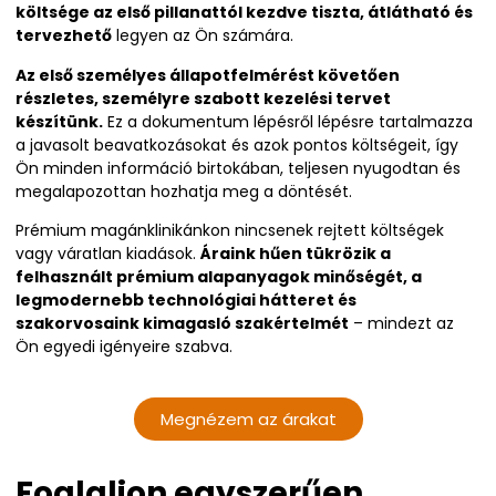
költsége az első pillanattól kezdve tiszta, átlátható és
tervezhető
legyen az Ön számára.
Az első személyes állapotfelmérést követően
részletes, személyre szabott kezelési tervet
készítünk.
Ez a dokumentum lépésről lépésre tartalmazza
a javasolt beavatkozásokat és azok pontos költségeit, így
Ön minden információ birtokában, teljesen nyugodtan és
megalapozottan hozhatja meg a döntését.
Prémium magánklinikánkon nincsenek rejtett költségek
vagy váratlan kiadások.
Áraink hűen tükrözik a
felhasznált prémium alapanyagok minőségét, a
legmodernebb technológiai hátteret és
szakorvosaink kimagasló szakértelmét
– mindezt az
Ön egyedi igényeire szabva.
Megnézem az árakat
Foglaljon egyszerűen