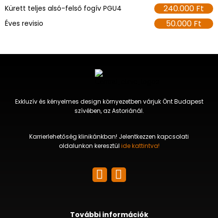
240.000 Ft
Kürett teljes alsó-felső fogív PGU4
50.000 Ft
Éves revisio
Exkluzív és kényelmes design környezetben várjuk Önt Budapest
szívében, az Astoriánál.
Karrierlehetőség klinikánkban! Jelentkezzen kapcsolati
oldalunkon keresztül
ide kattintva!
További információk