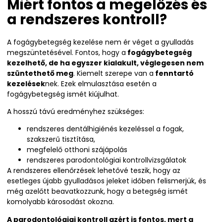
Miért fontos a megelőzés és
a rendszeres kontroll?
A fogágybetegség kezelése nem ér véget a gyulladás
megszüntetésével. Fontos, hogy a
fogágybetegség
kezelhető, de ha egyszer kialakult, véglegesen nem
szüntethető meg
. Kiemelt szerepe van a
fenntartó
kezelések
nek. Ezek elmulasztása esetén a
fogágybetegség ismét kiújulhat.
A hosszú távú eredményhez szükséges:
rendszeres dentálhigiénés kezeléssel a fogak,
szakszerű tisztítása,
megfelelő otthoni szájápolás
rendszeres parodontológiai kontrollvizsgálatok
A rendszeres ellenőrzések lehetővé teszik, hogy az
esetleges újabb gyulladásos jeleket időben felismerjük, és
még azelőtt beavatkozzunk, hogy a betegség ismét
komolyabb károsodást okozna.
A parodontológiai kontroll azért is fontos, mert a