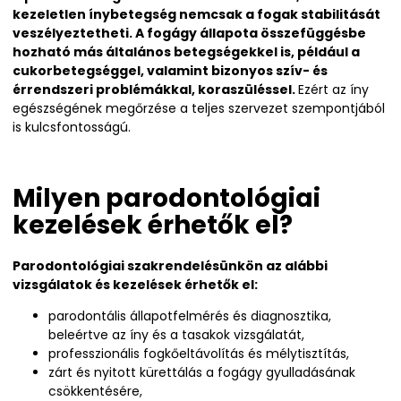
kezeletlen ínybetegség nemcsak a fogak stabilitását
veszélyeztetheti. A fogágy állapota összefüggésbe
hozható más általános betegségekkel is, például a
cukorbetegséggel, valamint bizonyos szív- és
érrendszeri problémákkal, koraszüléssel.
Ezért az íny
egészségének megőrzése a teljes szervezet szempontjából
is kulcsfontosságú.
Milyen parodontológiai
kezelések érhetők el?
Parodontológiai szakrendelésünkön az alábbi
vizsgálatok és kezelések érhetők el:
parodontális állapotfelmérés és diagnosztika,
beleértve az íny és a tasakok vizsgálatát,
professzionális fogkőeltávolítás és mélytisztítás,
zárt és nyitott kürettálás a fogágy gyulladásának
csökkentésére,