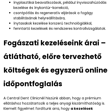
ínyplasztikai beavatkozások, például ínyvisszahúzódás
kezelése és ínykontúr-korrekció,
csontpótlás és regeneratív eljárások a fogágy
stabilitásának helyreállítására,
ínytasakok kezelése korszerű technológiákkal,
fenntartó kezelések és rendszeres kontrollvizsgálatok.
Fogászati kezeléseink árai –
átlátható, előre tervezhető
költségek és egyszerű online
időpontfoglalás
A Central Dent Clinicnél hiszünk abban, hogy a prémium
ellátáshoz hozzátartozik a teljes anyagi kiszámíthatóság is.
Kiemelt figyelmet fordítunk arra, hogy
a kezelések