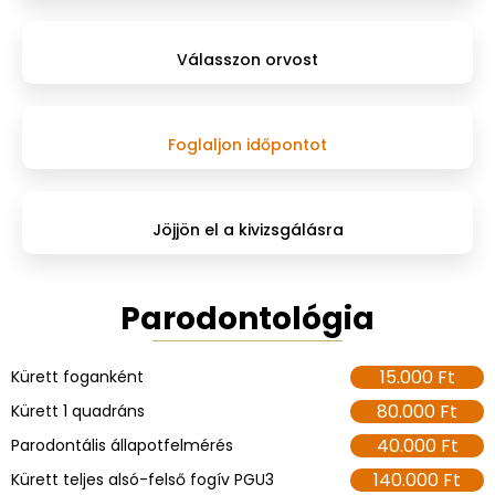
Válasszon orvost
Foglaljon időpontot
Jöjjön el a kivizsgálásra
Parodontológia
15.000 Ft
Kürett foganként
80.000 Ft
Kürett 1 quadráns
40.000 Ft
Parodontális állapotfelmérés
140.000 Ft
Kürett teljes alsó-felső fogív PGU3