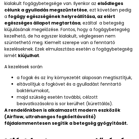
kialakult fogágybetegsége van. Ilyenkor az
elsődleges
célunk a gyulladás megszüntetése
, ezt követően pedig
a
fogágy egészségének helyreállítása, az elért
egészséges állapot megtartása
, ezáltal a betegség
kiújulásának megelőzése. Fontos, hogy a fogágybetegség
kezelhető, de ha egyszer kialakult, véglegesen nem
szüntethető meg. Kiemelt szerepe van a fenntartó
kezeléseknek. Ezek elmulasztása esetén a fogágybetegség
ismét
kiújulhat
.
A kezelések során
a fogak és az íny környezetét alaposan megtisztítjuk,
eltávolítjuk a fogkövet és a gyulladást fenntartó
baktériumokat,
majd szükség esetén további, célzott
beavatkozásokra is sor kerülhet (kürettálás).
A rendelőnkben is alkalmazott modern eszközök
(Airflow, ultrahangos fogkőeltávolító)
fájdalommentesen segítik a betegség gyógyítását.