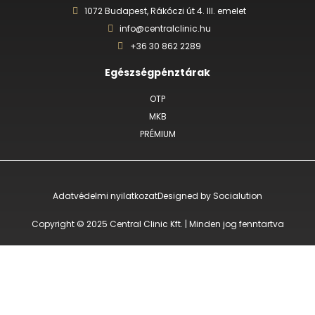
1072 Budapest, Rákóczi út 4. III. emelet
info@centralclinic.hu
+36 30 862 2289
Egészségpénztárak
OTP
MKB
PRÉMIUM
Adatvédelmi nyilatkozat
Designed by Socialution
Copyright © 2025 Central Clinic Kft. | Minden jog fenntartva