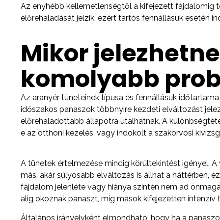
Az enyhébb kellemetlenségtől a kifejezett fájdalomig 
előrehaladását jelzik, ezért tartós fennállásuk esetén in
Mikor jelezhetne
komolyabb pro
Az aranyér tüneteinek típusa és fennállásuk időtartama 
időszakos panaszok többnyire kezdeti elváltozást jele
előrehaladottabb állapotra utalhatnak. A különbségtét
e az otthoni kezelés, vagy indokolt a szakorvosi kivizsg
A tünetek értelmezése mindig körültekintést igényel. A
más, akár súlyosabb elváltozás is állhat a háttérben, e
fájdalom jelenléte vagy hiánya szintén nem ad önmagáb
alig okoznak panaszt, míg mások kifejezetten intenzív t
Általános irányelvként elmondható, hogy ha a panaszok