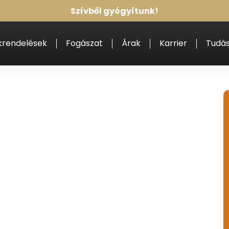
Szívből gyógyítunk!
krendelések
Fogászat
Árak
Karrier
Tudás