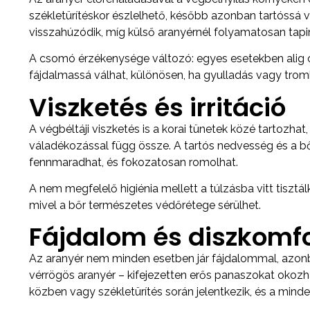
székletürítéskor észlelhető, később azonban tartóssá 
visszahúzódik, míg külső aranyérnél folyamatosan tap
A csomó érzékenysége változó: egyes esetekben alig o
fájdalmassá válhat, különösen, ha gyulladás vagy tromb
Viszketés és irritáció
A végbéltáji viszketés is a korai tünetek közé tartozhat, é
váladékozással függ össze. A tartós nedvesség és a b
fennmaradhat, és fokozatosan romolhat.
A nem megfelelő higiénia mellett a túlzásba vitt tiszt
mivel a bőr természetes védőrétege sérülhet.
Fájdalom és diszkomfo
Az aranyér nem minden esetben jár fájdalommal, azonb
vérrögös aranyér – kifejezetten erős panaszokat okoz
közben vagy székletürítés során jelentkezik, és a mind