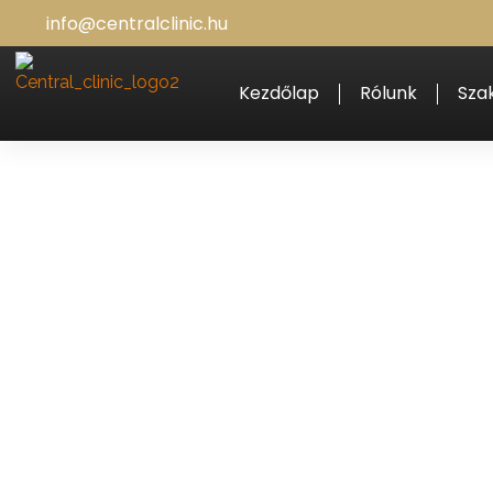
info@centralclinic.hu
Kezdőlap
Rólunk
Sza