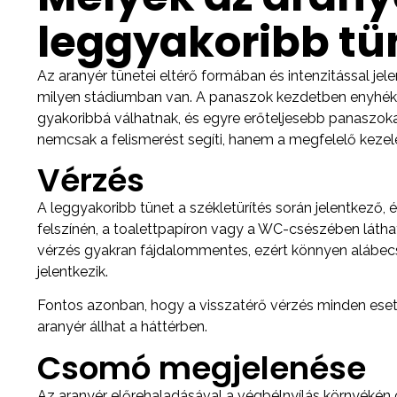
leggyakoribb tü
Az aranyér tünetei eltérő formában és intenzitással je
milyen stádiumban van. A panaszok kezdetben enyhék
gyakoribbá válhatnak, és egyre erőteljesebb panaszok
nemcsak a felismerést segíti, hanem a megfelelő kezel
Vérzés
A leggyakoribb tünet a székletürítés során jelentkező, é
felszínén, a toalettpapíron vagy a WC-csészében láthat
vérzés gyakran fájdalommentes, ezért könnyen alábecs
jelentkezik.
Fontos azonban, hogy a visszatérő vérzés minden esetb
aranyér állhat a háttérben.
Csomó megjelenése
Az aranyér előrehaladásával a végbélnyílás környéké