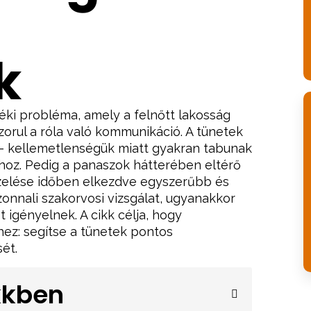
k
éki probléma, amely a felnőtt lakosság
szorul a róla való kommunikáció. A tünetek
t – kellemetlenségük miatt gyakran tabunak
hoz. Pedig a panaszok hátterében eltérő
ezelése időben elkezdve egyszerűbb és
nnali szakorvosi vizsgálat, ugyanakkor
 igényelnek. A cikk célja, hogy
ez: segítse a tünetek pontos
ét.
ikkben