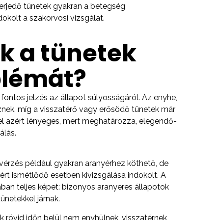
terjedő tünetek gyakran a betegség
dokolt a szakorvosi vizsgálat.
k a tünetek
blémát?
fontos jelzés az állapot súlyosságáról. Az enyhe,
znek, míg a visszatérő vagy erősödő tünetek már
el azért lényeges, mert meghatározza, elegendő-
álás.
 vérzés például gyakran aranyérhez köthető, de
zért ismétlődő esetben kivizsgálása indokolt. A
an teljes képet: bizonyos aranyeres állapotok
ünetekkel járnak.
 rövid időn belül nem enyhülnek, visszatérnek,