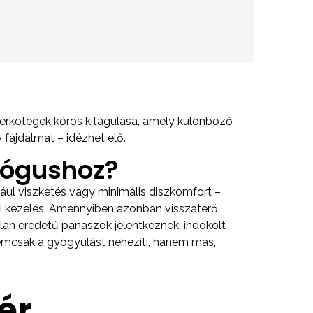
 érkötegek kóros kitágulása, amely különböző
 fájdalmat – idézhet elő.
ológushoz?
ául viszketés vagy minimális diszkomfort –
yi kezelés. Amennyiben azonban visszatérő
lan eredetű panaszok jelentkeznek, indokolt
nemcsak a gyógyulást nehezíti, hanem más,
ér