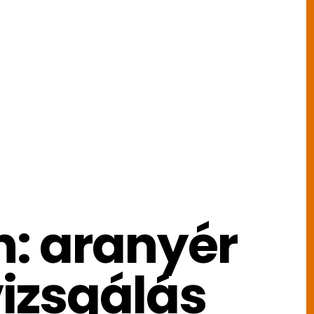
: aranyér
vizsgálás