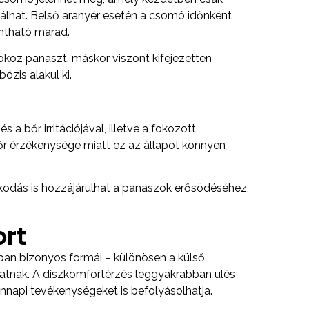
válhat. Belső aranyér esetén a csomó időnként
intható marad.
koz panaszt, máskor viszont kifejezetten
ózis alakul ki.
s a bőr irritációjával, illetve a fokozott
őr érzékenysége miatt ez az állapot könnyen
álkodás is hozzájárulhat a panaszok erősödéséhez,
rt
an bizonyos formái – különösen a külső,
hatnak. A diszkomfortérzés leggyakrabban ülés
ennapi tevékenységeket is befolyásolhatja.