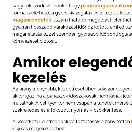
vagy fokozódnak, indokolt egy
proktológiai szakre
forma is elérhető, a gyors kivizsgálás és a célzott ke
magánrendelés
kiszámíthatóbb megoldást jelenthet.
gyakran hosszabb várakozási időhöz kötött, ami elhúz
magánellátás ezzel szemben gyorsabb időpontfoglalást
környezetet biztosít.
Amikor elegendő
kezelés
Az aranyér enyhébb, kezdeti eseteiben sokszor elegend
akkor igaz, ha a panaszok időszakosak, nem járnak jelen
mutatnak. A cél ilyenkor nem csupán a tünetek mérsékl
székrekedés és a fokozott nyomás – csökkentése.
A következő, életmódbeli változtatások bizonyítottan
kiújulás megelőzéséhez: