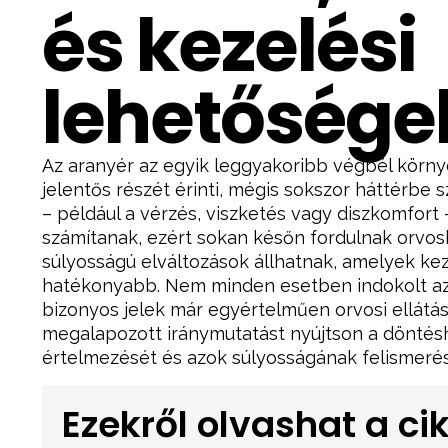
és kezelési
lehetősége
Az aranyér az egyik leggyakoribb végbél körny
jelentős részét érinti, mégis sokszor háttérbe 
– például a vérzés, viszketés vagy diszkomfor
számítanak, ezért sokan későn fordulnak orvos
súlyosságú elváltozások állhatnak, amelyek k
hatékonyabb. Nem minden esetben indokolt azo
bizonyos jelek már egyértelműen orvosi ellátást
megalapozott iránymutatást nyújtson a döntésh
értelmezését és azok súlyosságának felismerés
Ezekről olvashat a c