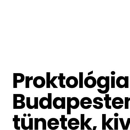
Proktológia
Budapesten
tünetek, ki