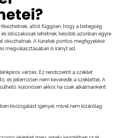
netei?
lentkezhetnek, attól függően, hogy a betegség
 és időszakosak lehetnek, később azonban egyre
at okozhatnak. A tünetek pontos megfigyelése
és megválasztásában is irányt ad.
lénkpiros vérzés. Ez rendszerint a széklet
ó, és jellemzően nem keveredik a széklettel. A
ülhető, különösen akkor, ha csak alkalmanként
en kivizsgálást igényel, mivel nem kizárólag
n csomó jelenhet meg, amely kezdetben csak