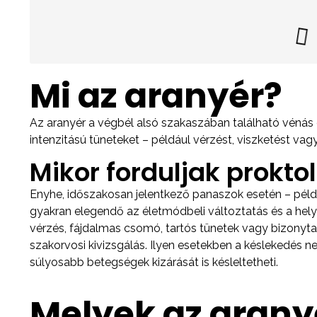
Mi az aranyér?
Az aranyér a végbél alsó szakaszában található vénás
intenzitású tüneteket – például vérzést, viszketést vagy
Mikor forduljak prokt
Enyhe, időszakosan jelentkező panaszok esetén – péld
gyakran elegendő az életmódbeli változtatás és a hel
vérzés, fájdalmas csomó, tartós tünetek vagy bizonyta
szakorvosi kivizsgálás. Ilyen esetekben a késlekedés 
súlyosabb betegségek kizárását is késleltetheti.
Melyek az arany