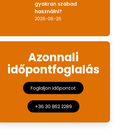
gyakran szabad
használni?
2026-06-26
Azonnali
időpontfoglalás
Foglaljon időpontot
+36 30 862 2289