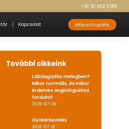
+36 30 862 2289
tár
Kapcsolat
Időpontfoglalás
További cikkeink
Lábdagadás melegben?
Mikor normális, és mikor
érdemes angiológushoz
fordulni?
2026-07-29
Gyökérkezelés
2026-07-21