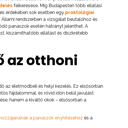
ndelés
felkeresése. Míg Budapesten több ellátási
zelés érdekében sok esetben egy
proktológiai
 Állami rendszerben a vizsgálat beutalóhoz és
ódó panaszok esetén hátrányt jelenthet. A
, kiszámíthatóbb ellátást és diszkrétebb
 az otthoni
ő az életmódbeli és helyi kezelés. Ez elsősorban
tős fájdalommal, és rövid időn belül javulást
ése, hanem a kiváltó okok – elsősorban a
hozzájárulnak a panaszok enyhítéséhez
és a