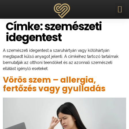
Címke:
szemészeti
idegentest
A szemészeti idegentest a szaruhártyán vagy kötőhártyán
megtapadt külső anyagot jelenti. A címkéhez tartozó tartalmak
bemutatják az otthoni teendőket és az azonnali szemészeti
ellátást igénylő eseteket.
Vörös szem – allergia,
fertőzés vagy gyulladás