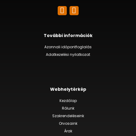
További információk
Azonnali időpontfoglalás
Adatkezelési nyilatkozat
Webhelytérkép
Kezdőlap
Rólunk
Szakrendeléseink
Orvosaink
Árak