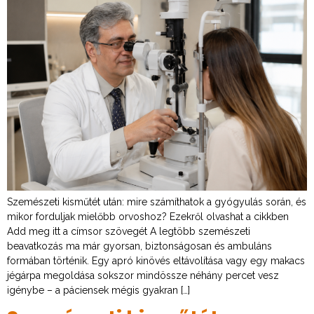
Szemészeti kisműtét után: mire számíthatok a gyógyulás során, és
mikor forduljak mielőbb orvoshoz? Ezekről olvashat a cikkben
Add meg itt a címsor szövegét A legtöbb szemészeti
beavatkozás ma már gyorsan, biztonságosan és ambuláns
formában történik. Egy apró kinövés eltávolítása vagy egy makacs
jégárpa megoldása sokszor mindössze néhány percet vesz
igénybe – a páciensek mégis gyakran […]