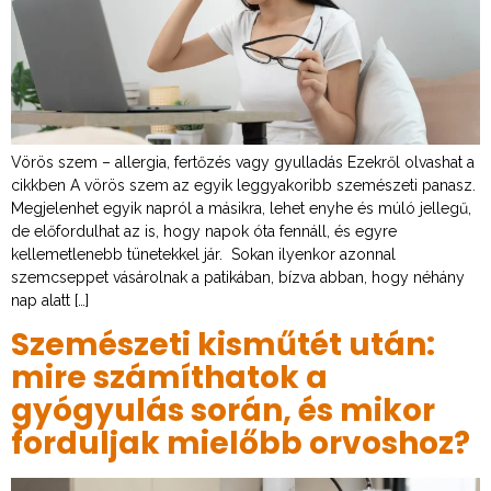
Vörös szem – allergia, fertőzés vagy gyulladás Ezekről olvashat a
cikkben A vörös szem az egyik leggyakoribb szemészeti panasz.
Megjelenhet egyik napról a másikra, lehet enyhe és múló jellegű,
de előfordulhat az is, hogy napok óta fennáll, és egyre
kellemetlenebb tünetekkel jár. Sokan ilyenkor azonnal
szemcseppet vásárolnak a patikában, bízva abban, hogy néhány
nap alatt […]
Szemészeti kisműtét után:
mire számíthatok a
gyógyulás során, és mikor
forduljak mielőbb orvoshoz?