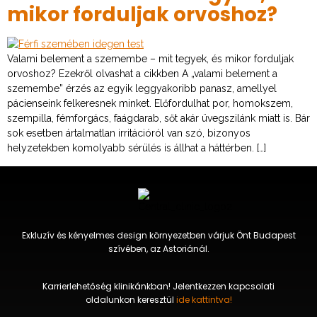
mikor forduljak orvoshoz?
Valami belement a szemembe – mit tegyek, és mikor forduljak
orvoshoz? Ezekről olvashat a cikkben A „valami belement a
szemembe” érzés az egyik leggyakoribb panasz, amellyel
pácienseink felkeresnek minket. Előfordulhat por, homokszem,
szempilla, fémforgács, faágdarab, sőt akár üvegszilánk miatt is. Bár
sok esetben ártalmatlan irritációról van szó, bizonyos
helyzetekben komolyabb sérülés is állhat a háttérben. […]
Exkluzív és kényelmes design környezetben várjuk Önt Budapest
szívében, az Astoriánál.
Karrierlehetőség klinikánkban! Jelentkezzen kapcsolati
oldalunkon keresztül
ide kattintva!