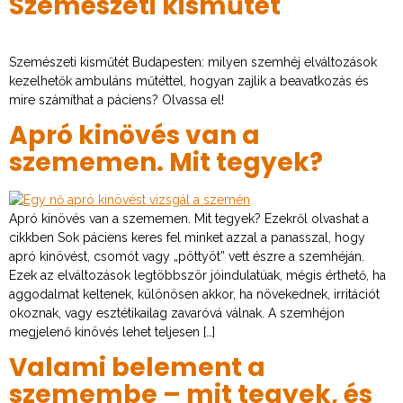
Szemészeti kisműtét
Szemészeti kisműtét Budapesten: milyen szemhéj elváltozások
kezelhetők ambuláns műtéttel, hogyan zajlik a beavatkozás és
mire számíthat a páciens? Olvassa el!
Apró kinövés van a
szememen. Mit tegyek?
Apró kinövés van a szememen. Mit tegyek? Ezekről olvashat a
cikkben Sok páciens keres fel minket azzal a panasszal, hogy
apró kinövést, csomót vagy „pöttyöt” vett észre a szemhéján.
Ezek az elváltozások legtöbbször jóindulatúak, mégis érthető, ha
aggodalmat keltenek, különösen akkor, ha növekednek, irritációt
okoznak, vagy esztétikailag zavaróvá válnak. A szemhéjon
megjelenő kinövés lehet teljesen […]
Valami belement a
szemembe – mit tegyek, és