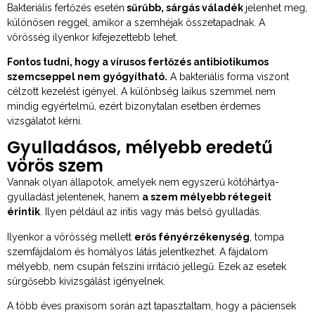
Bakteriális fertőzés esetén
sűrűbb, sárgás váladék
jelenhet meg,
különösen reggel, amikor a szemhéjak összetapadnak. A
vörösség ilyenkor kifejezettebb lehet.
Fontos tudni, hogy a vírusos fertőzés antibiotikumos
szemcseppel nem gyógyítható.
A bakteriális forma viszont
célzott kezelést igényel. A különbség laikus szemmel nem
mindig egyértelmű, ezért bizonytalan esetben érdemes
vizsgálatot kérni.
Gyulladásos, mélyebb eredetű
vörös szem
Vannak olyan állapotok, amelyek nem egyszerű kötőhártya-
gyulladást jelentenek, hanem
a szem mélyebb rétegeit
érintik
. Ilyen például az iritis vagy más belső gyulladás.
Ilyenkor a vörösség mellett
erős fényérzékenység
, tompa
szemfájdalom és homályos látás jelentkezhet. A fájdalom
mélyebb, nem csupán felszíni irritáció jellegű. Ezek az esetek
sürgősebb kivizsgálást igényelnek.
A több éves praxisom során azt tapasztaltam, hogy a páciensek