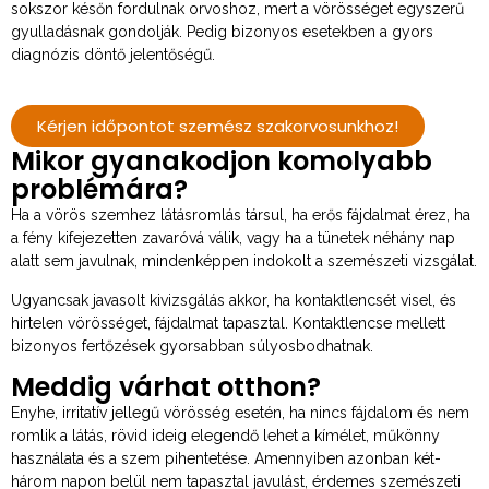
sokszor későn fordulnak orvoshoz, mert a vörösséget egyszerű
gyulladásnak gondolják. Pedig bizonyos esetekben a gyors
diagnózis döntő jelentőségű.
Kérjen időpontot szemész szakorvosunkhoz!
Mikor gyanakodjon komolyabb
problémára?
Ha a vörös szemhez látásromlás társul, ha erős fájdalmat érez, ha
a fény kifejezetten zavaróvá válik, vagy ha a tünetek néhány nap
alatt sem javulnak, mindenképpen indokolt a szemészeti vizsgálat.
Ugyancsak javasolt kivizsgálás akkor, ha kontaktlencsét visel, és
hirtelen vörösséget, fájdalmat tapasztal. Kontaktlencse mellett
bizonyos fertőzések gyorsabban súlyosbodhatnak.
Meddig várhat otthon?
Enyhe, irritatív jellegű vörösség esetén, ha nincs fájdalom és nem
romlik a látás, rövid ideig elegendő lehet a kímélet, műkönny
használata és a szem pihentetése. Amennyiben azonban két-
három napon belül nem tapasztal javulást, érdemes szemészeti