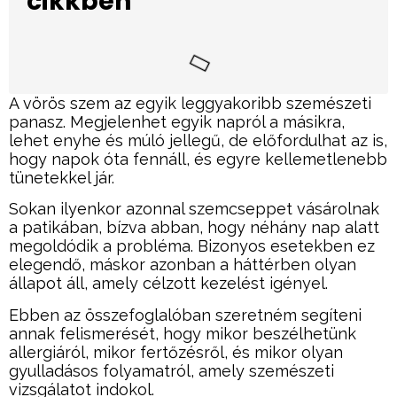
cikkben
A vörös szem az egyik leggyakoribb szemészeti
panasz. Megjelenhet egyik napról a másikra,
lehet enyhe és múló jellegű, de előfordulhat az is,
hogy napok óta fennáll, és egyre kellemetlenebb
tünetekkel jár.
Sokan ilyenkor azonnal szemcseppet vásárolnak
a patikában, bízva abban, hogy néhány nap alatt
megoldódik a probléma. Bizonyos esetekben ez
elegendő, máskor azonban a háttérben olyan
állapot áll, amely célzott kezelést igényel.
Ebben az összefoglalóban szeretném segíteni
annak felismerését, hogy mikor beszélhetünk
allergiáról, mikor fertőzésről, és mikor olyan
gyulladásos folyamatról, amely szemészeti
vizsgálatot indokol.