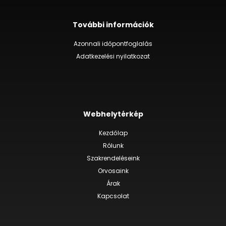
További információk
Azonnali időpontfoglalás
Adatkezelési nyilatkozat
Webhelytérkép
Kezdőlap
Rólunk
Szakrendeléseink
Orvosaink
Árak
Kapcsolat