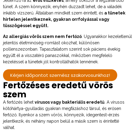
Jellemző rá az
erős viszketés
, amely sokszor a legzavaróbb
tünet. A szem könnyezik, enyhén duzzadt lehet, de a váladék
inkább vízszerű. Általában mindkét szem érintett, és
a tünetek
hirtelen jelentkeznek, gyakran orrfolyással vagy
tüsszögéssel együtt.
Az allergiás vörös szem nem fertőző
. Ugyanakkor kezeletlenül
jelentős életminőség-romlást okozhat, különösen
pollenszezonban. Tapasztalatom szerint sok páciens évekig
együtt él a visszatérő panaszokkal, miközben megfelelő
kezeléssel a tünetek jól kontrollálhatók lennének.
Kérjen időpontot szemész szakorvosunkhoz!
Fertőzéses eredetű vörös
szem
A fertőzés lehet
vírusos vagy bakteriális eredetű
. A vírusos
kötőhártya-gyulladás gyakran megfázáshoz társul, és erősen
fertőző. Ilyenkor a szem vörös, könnyezik, idegentest-érzés
jelentkezik, és néhány napon belül a másik szem is érintetté
válhat.