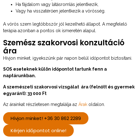
Ha fájdalom vagy látásromlás jelentkezik,
Vagy ha visszatérően jelentkezik a vörösség.
A vörös szem legtöbbször jól kezelhető állapot. A megfelelő
terápia azonban a pontos ok ismeretén alapul.
Szemész szakorvosi konzultáció
ára
Hívjon minket, igyekszünk pár napon belül időpontot biztosítani.
SOS eseteknek külön időpontot tartunk fenn a
naptárunkban.
A szemészeti szakorvosi vizsgálat ára (felnőtt és gyermek
egyaránt): 33 000 Ft
Az árainkat részletesen megtalálja az
Árak
oldalon.
Hívjon minket! +36 30 862 2289
Kérjen időpontot online!