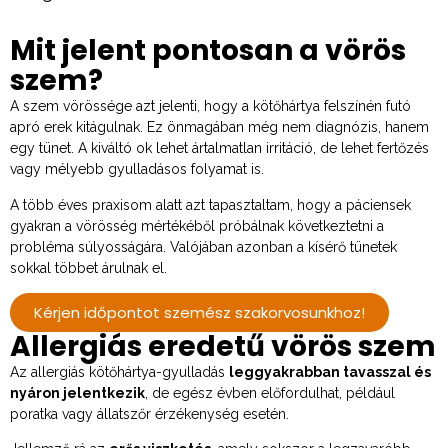
Mit jelent pontosan a vörös
szem?
A szem vörössége azt jelenti, hogy a kötőhártya felszínén futó
apró erek kitágulnak. Ez önmagában még nem diagnózis, hanem
egy tünet. A kiváltó ok lehet ártalmatlan irritáció, de lehet fertőzés
vagy mélyebb gyulladásos folyamat is.
A több éves praxisom alatt azt tapasztaltam, hogy a páciensek
gyakran a vörösség mértékéből próbálnak következtetni a
probléma súlyosságára. Valójában azonban a kísérő tünetek
sokkal többet árulnak el.
Kérjen időpontot szemész szakorvosunkhoz!
Allergiás eredetű vörös szem
Az allergiás kötőhártya-gyulladás
leggyakrabban tavasszal és
nyáron jelentkezik
, de egész évben előfordulhat, például
poratka vagy állatszőr érzékenység esetén.