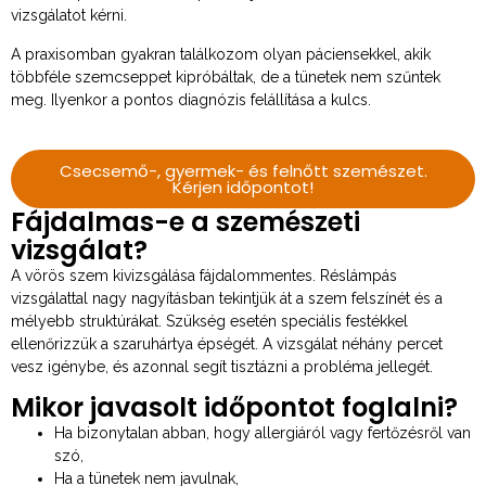
vizsgálatot kérni.
A praxisomban gyakran találkozom olyan páciensekkel, akik
többféle szemcseppet kipróbáltak, de a tünetek nem szűntek
meg. Ilyenkor a pontos diagnózis felállítása a kulcs.
Csecsemő-, gyermek- és felnőtt szemészet.
Kérjen időpontot!
Fájdalmas-e a szemészeti
vizsgálat?
A vörös szem kivizsgálása fájdalommentes. Réslámpás
vizsgálattal nagy nagyításban tekintjük át a szem felszínét és a
mélyebb struktúrákat. Szükség esetén speciális festékkel
ellenőrizzük a szaruhártya épségét. A vizsgálat néhány percet
vesz igénybe, és azonnal segít tisztázni a probléma jellegét.
Mikor javasolt időpontot foglalni?
Ha bizonytalan abban, hogy allergiáról vagy fertőzésről van
szó,
Ha a tünetek nem javulnak,